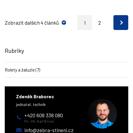
Zobrazit dalších 4 článků
2
1
Rubriky
Rolety a žaluzie (7)
Zdeněk Braborec
jednatel, technik
+420 608 338 080
Po - Pá: 8 až 18 hod.
info@zebra-stineni.cz