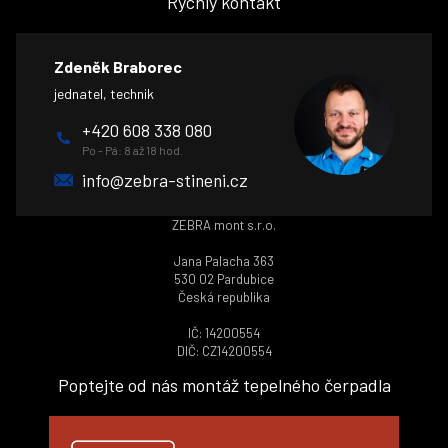
Rychlý kontakt
Zdeněk Braborec
jednatel, technik
+420 608 338 080
Po - Pá: 8 až 18 hod.
info@zebra-stineni.cz
ZEBRA mont s.r.o.
Jana Palacha 363
530 02 Pardubice
Česká republika
IČ: 14200554
DIČ: CZ14200554
Poptejte od nás montáž tepelného čerpadla