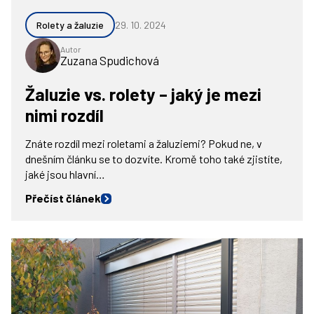
Rolety a žaluzie
29. 10. 2024
Autor
Zuzana Spudichová
Žaluzie vs. rolety – jaký je mezi
nimi rozdíl
Znáte rozdíl mezi roletami a žaluziemi? Pokud ne, v
dnešním článku se to dozvíte. Kromě toho také zjistíte,
jaké jsou hlavní…
Přečíst článek