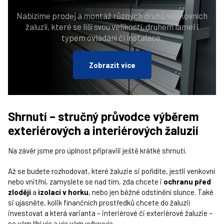
Nabízíme prodej a montáž různých druhů venkovních
žaluzií, které se liší svou velikostí, druhem lamel i
typem ovládání či instalace.
Zobrazit více
Shrnutí – stručný průvodce výběrem
exteriérových a interiérových žaluzií
Na závěr jsme pro úplnost připravili ještě krátké shrnutí.
Až se budete rozhodovat, které žaluzie si pořídíte, jestli venkovní
nebo vnitřní, zamyslete se nad tím, zda chcete i
ochranu před
zloději
a
izolaci v horku
, nebo jen běžné odstínění slunce. Také
si ujasněte, kolik finančních prostředků chcete do žaluzií
investovat a která varianta – interiérové či exteriérové žaluzie –
se vám líbí víc a víc vám vyhovuje.