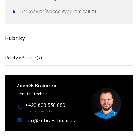
Stručný průvodce výběrem žaluzií
Rubriky
Rolety a žaluzie (7)
Zdeněk Braborec
jednatel, technik
+420 608 338 080
Po - Pá: 8 až 18 hod.
info@zebra-stineni.cz