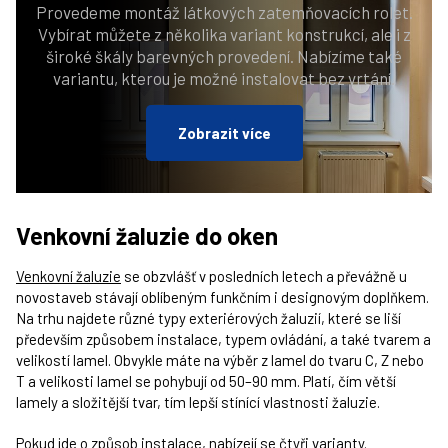
Provedeme montáž látkových zatemňovacích rolet.
Vybírat můžete z několika variant konstrukcí, ale i z
široké škály barevných provedení. Nabízíme také
variantu, kterou je možné instalovat bez vrtání.
Zobrazit více
Venkovní žaluzie do oken
Venkovní žaluzie
se obzvlášť v posledních letech a převážně u
novostaveb stávají oblíbeným funkčním i designovým doplňkem.
Na trhu najdete různé typy exteriérových žaluzií, které se liší
především způsobem instalace, typem ovládání, a také tvarem a
velikostí lamel. Obvykle máte na výběr z lamel do tvaru C, Z nebo
T a velikosti lamel se pohybují od 50–90 mm. Platí, čím větší
lamely a složitější tvar, tím lepší stínící vlastnosti žaluzie.
Pokud jde o způsob instalace, nabízejí se čtyři varianty.