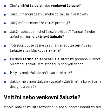
Chci
vnitřní žaluzie
nebo
venkovní žaluzie
?
Jakou finanční částku mohu do žaluzií investovat?
Jaký způsob montáže žaluzií preferuji?
Jakým způsobem chci žaluzie ovládat? Manuálně nebo
upřednostňuji
elektrické žaluzie
?
Potřebuji pouze běžné zastínění anebo
zatemňovací
žaluzie
s tzv. blackout efektem?
Hledám
termoizolační žaluzie
, které mi pomohou udržet
příjemnou teplotu v místnosti i v horkých dnech?
Měly by moje žaluzie snižovat také hluk?
Jak by měly moje žaluzie vypadat? Záleží mi na konkrétním
designu a barvě?
Vnitřní nebo venkovní žaluzie?
V první řadě se musíte rozhodnout, zda si chcete pořídit vnitřní