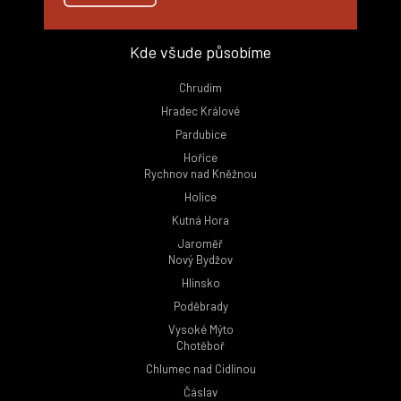
Kde všude působíme
Chrudim
Hradec Králové
Pardubice
Hořice
Rychnov nad Kněžnou
Holice
Kutná Hora
Jaroměř
Nový Bydžov
Hlinsko
Poděbrady
Vysoké Mýto
Chotěboř
Chlumec nad Cidlinou
Čáslav