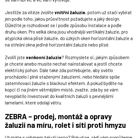
Jestliže za vítěze zvolíte
vnitřní žaluzie
, potom už stačí vybírat
jen podle toho, jakou průsvitnost požadujete a jaký design.
Důležité je rozhodovat se i podle způsobu instalace a podle
druhu oken. Pro velká okna jsou vhodnější vertikální žaluzie, pro
atypická okna plisé žaluzie, do úzkých oken horizontální žaluzie a
na střešní okna jedině horizontální žaluzie nebo plisé.
Zvolili jste
venkovní žaluzie
? Rozmyslete si, jakým způsobem
je chcete anebo musíte nechat nainstalovat a jestli chcete
elektrický pohon. Dále také zda potřebujete, aby světlo
procházelo i plně staženými žaluziemi, nebo hledáte spíše
zatemňovací žaluzie s blackout efektem. A pokud bydlíte na
kopci či na jiném větrnějším místě, zvažte, zda by se vám
nevyplatilo investovat do kvalitních žaluzií s pevnějšími
lamelami, které odolají větru.
ZEBRA – prodej, montáž a opravy
žaluzií na míru, rolet i sítí proti hmyzu
Už máte s výběrem žaluzií jasno? Pokud ne, rádi vám pomůžeme