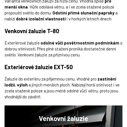
Varianta venkovních žaluzií za nižší cenu. Vhodná spíše
pro
menší okna
. Hůře odolává větru, a i ve zcela stažené poloze
propouští světlo do domu.
Odstíní přímé sluneční paprsky
a
nabízí
dobré izolační vlastnosti
i v horkých letních dnech.
Venkovní žaluzie T-80
Exteriérové žaluzie
odolné vůči povětrnostním podmínkám
s
dobrou stínivostí. Přes plné stažení proniká dostatečné denní
světlo. Venkovní žaluzie za příznivou cenu.
Exteriérové žaluzie EXT-50
Žaluzie do exteriéru za příjemnou cenu, vhodné pro
zastínění
lodžií
,
výloh
a jiných menších ploch. Nabízejí horší stínivost i ve
zcela stažené poloze a jsou méně odolné vůči větru, proto jsou
vhodnější do závětří.
Venkovní
žaluzie