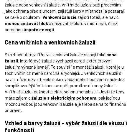
žaluzie nebo venkovní žaluzie. Vnitřní žaluzie slouží především
jako ochrana před sluncem, zajišťují šero v místnosti a postarají
se také o soukromí.
Venkovní žaluzie
zajistí totéž, ale navíc
mohou snižovat hluk
a snižovat teplotu v místnosti, čímž
pomohou
úspoře energií
.
Cena vnitřních a venkovních žaluzií
S rozhodnutím vnitřní vs. venkovní žaluzie se pojí také
cena
žaluzií
. Interiérové žaluzie vycházejí oproti exteriérovým
žaluziím výrazně levněji. To souvisí i s montáží žaluzií, která je u
těch vnitřních méně náročná a rychlejší. U venkovních žaluzií si
navíc můžete zvolit elektrické ovládání jehož pořízení i následná
komplikovanější instalace se opět promítne do ceny žaluzií.
Vnitřní žaluzie možnost elektropohonu nenabízejí. Jestliže tedy
máte zájem o
žaluzie s elektrickým pohonem,
pak jedinou
možnou volbou jsou venkovní žaluzie a je třeba se na to finančně
připravit.
Vzhled a barvy žaluzií – výběr žaluzií dle vkusu i
funkčnosti