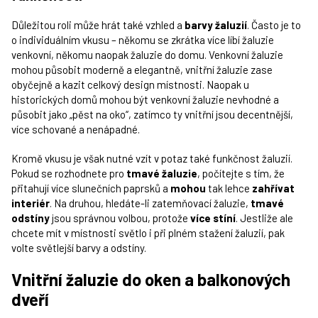
Důležitou roli může hrát také vzhled a
barvy žaluzií
. Často je to
o individuálním vkusu – někomu se zkrátka více líbí žaluzie
venkovní, někomu naopak žaluzie do domu. Venkovní žaluzie
mohou působit moderně a elegantně, vnitřní žaluzie zase
obyčejně a kazit celkový design místnosti. Naopak u
historických domů mohou být venkovní žaluzie nevhodné a
působit jako „pěst na oko“, zatímco ty vnitřní jsou decentnější,
více schované a nenápadné.
Kromě vkusu je však nutné vzít v potaz také funkčnost žaluzií.
Pokud se rozhodnete pro
tmavé žaluzie
, počítejte s tím, že
přitahují více slunečních paprsků a
mohou
tak lehce
zahřívat
interiér
. Na druhou, hledáte-li zatemňovací žaluzie,
tmavé
odstíny
jsou správnou volbou, protože
více stíní
. Jestliže ale
chcete mít v místnosti světlo i při plném stažení žaluzií, pak
volte světlejší barvy a odstíny.
Vnitřní žaluzie do oken a balkonových
dveří