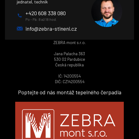
jednatel, technik
+420 608 338 080
Po - Pá: 8 až 18 hod.
info@zebra-stineni.cz
ZEBRA mont s.r.o.
Jana Palacha 363
530 02 Pardubice
Česká republika
IČ: 14200554
DIČ: CZ14200554
Poptejte od nás montáž tepelného čerpadla