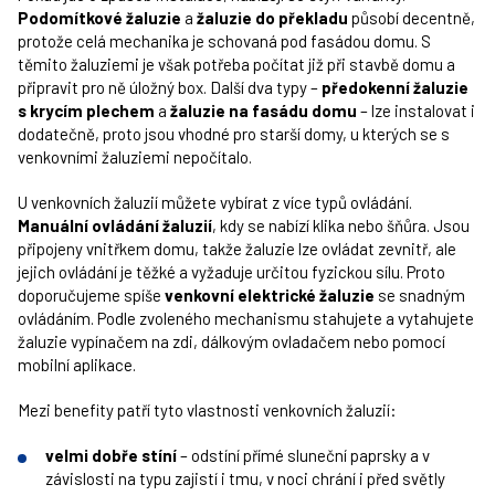
Podomítkové žaluzie
a
žaluzie do překladu
působí decentně,
protože celá mechanika je schovaná pod fasádou domu. S
těmito žaluziemi je však potřeba počítat již při stavbě domu a
připravit pro ně úložný box. Další dva typy –
předokenní žaluzie
s krycím plechem
a
žaluzie na fasádu domu
– lze instalovat i
dodatečně, proto jsou vhodné pro starší domy, u kterých se s
venkovními žaluziemi nepočítalo.
U venkovních žaluzií můžete vybírat z více typů ovládání.
Manuální ovládání žaluzií
, kdy se nabízí klika nebo šňůra. Jsou
připojeny vnitřkem domu, takže žaluzie lze ovládat zevnitř, ale
jejich ovládání je těžké a vyžaduje určitou fyzickou sílu. Proto
doporučujeme spíše
venkovní elektrické žaluzie
se snadným
ovládáním. Podle zvoleného mechanismu stahujete a vytahujete
žaluzie vypínačem na zdi, dálkovým ovladačem nebo pomocí
mobilní aplikace.
Mezi benefity patří tyto vlastnosti venkovních žaluzií:
velmi dobře stíní
– odstíní přímé sluneční paprsky a v
závislosti na typu zajistí i tmu, v noci chrání i před světly