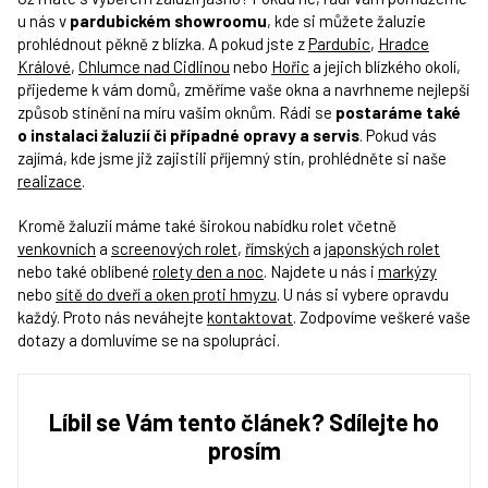
u nás v
pardubickém showroomu
, kde si můžete žaluzie
prohlédnout pěkně z blízka. A pokud jste z
Pardubic
,
Hradce
Králové
,
Chlumce nad Cidlinou
nebo
Hořic
a jejich blízkého okolí,
přijedeme k vám domů, změříme vaše okna a navrhneme nejlepší
způsob stínění na míru vašim oknům. Rádi se
postaráme také
o instalaci žaluzií či případné opravy a servis
. Pokud vás
zajímá, kde jsme již zajistili příjemný stín, prohlédněte si naše
realizace
.
Kromě žaluzií máme také širokou nabídku rolet včetně
venkovních
a
screenových rolet
,
římských
a
japonských rolet
nebo také oblíbené
rolety den a noc
. Najdete u nás i
markýzy
nebo
sítě do dveří a oken proti hmyzu
. U nás si vybere opravdu
každý. Proto nás neváhejte
kontaktovat
. Zodpovíme veškeré vaše
dotazy a domluvíme se na spolupráci.
Líbil se Vám tento článek? Sdílejte ho
prosím