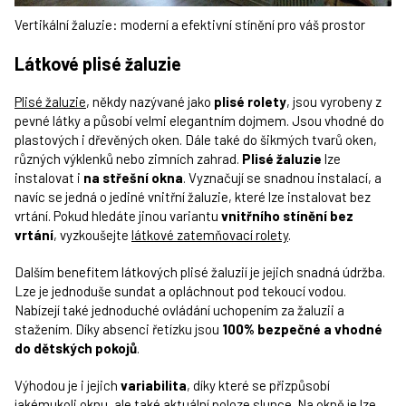
Vertikální žaluzie: moderní a efektivní stínění pro váš prostor
Látkové plisé žaluzie
Plisé žaluzie
, někdy nazývané jako
plisé rolety
, jsou vyrobeny z
pevné látky a působí velmi elegantním dojmem. Jsou vhodné do
plastových i dřevěných oken. Dále také do šikmých tvarů oken,
různých výklenků nebo zimních zahrad.
Plisé žaluzie
lze
instalovat i
na střešní okna
. Vyznačují se snadnou instalací, a
navíc se jedná o jediné vnitřní žaluzie, které lze instalovat bez
vrtání. Pokud hledáte jinou variantu
vnitřního stínění bez
vrtání
, vyzkoušejte
látkové zatemňovací rolety
.
Dalším benefitem látkových plisé žaluzií je jejich snadná údržba.
Lze je jednoduše sundat a opláchnout pod tekoucí vodou.
Nabízejí také jednoduché ovládání uchopením za žaluzii a
stažením. Díky absenci řetízku jsou
100% bezpečné a vhodné
do dětských pokojů
.
Výhodou je i jejich
variabilita
, díky které se přizpůsobí
jakémukoli oknu, ale také aktuální poloze slunce. Na okně je lze