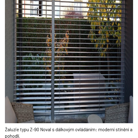
Žaluzie typu Z-90 Noval s dálkovým ovládáním: moderní stínění a
pohodlí.