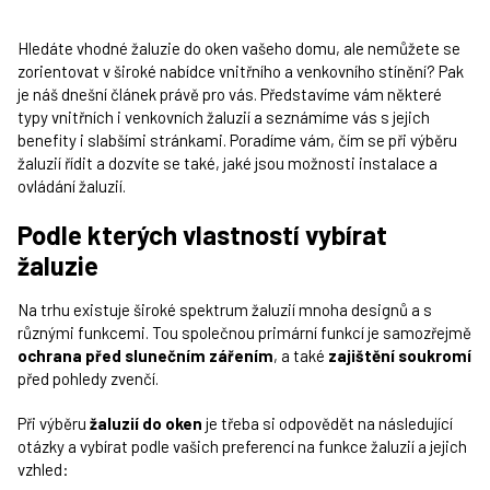
Hledáte vhodné žaluzie do oken vašeho domu, ale nemůžete se
zorientovat v široké nabídce vnitřního a venkovního stínění? Pak
je náš dnešní článek právě pro vás. Představíme vám některé
typy vnitřních i venkovních žaluzií a seznámíme vás s jejich
benefity i slabšími stránkami. Poradíme vám, čím se při výběru
žaluzií řídit a dozvíte se také, jaké jsou možnosti instalace a
ovládání žaluzií.
Podle kterých vlastností vybírat
žaluzie
Na trhu existuje široké spektrum žaluzií mnoha designů a s
různými funkcemi. Tou společnou primární funkcí je samozřejmě
ochrana před slunečním zářením
, a také
zajištění soukromí
před pohledy zvenčí.
Při výběru
žaluzií do oken
je třeba si odpovědět na následující
otázky a vybírat podle vašich preferencí na funkce žaluzií a jejich
vzhled: