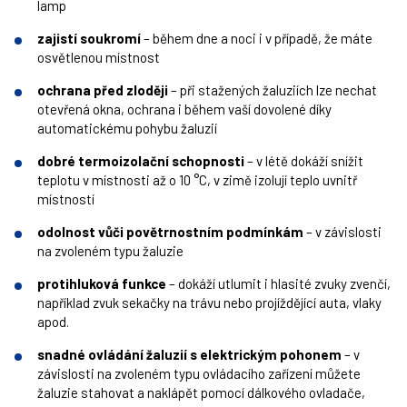
lamp
zajistí soukromí
– během dne a noci i v případě, že máte
osvětlenou místnost
ochrana před zloději
– při stažených žaluziích lze nechat
otevřená okna, ochrana i během vaší dovolené díky
automatickému pohybu žaluzií
dobré termoizolační schopnosti
– v létě dokáží snížit
teplotu v místnosti až o 10 °C, v zimě izolují teplo uvnitř
místností
odolnost vůči povětrnostním podmínkám
– v závislosti
na zvoleném typu žaluzie
protihluková funkce
– dokáží utlumit i hlasité zvuky zvenčí,
například zvuk sekačky na trávu nebo projíždějící auta, vlaky
apod.
snadné ovládání žaluzií s elektrickým pohonem
– v
závislosti na zvoleném typu ovládacího zařízení můžete
žaluzie stahovat a naklápět pomocí dálkového ovladače,