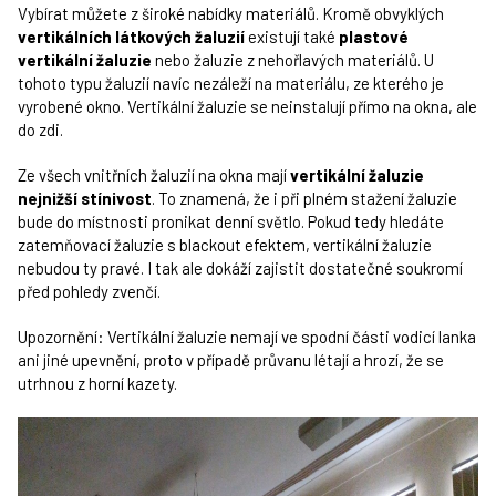
Vybírat můžete z široké nabídky materiálů. Kromě obvyklých
vertikálních látkových žaluzií
existují také
plastové
vertikální žaluzie
nebo žaluzie z nehořlavých materiálů. U
tohoto typu žaluzií navíc nezáleží na materiálu, ze kterého je
vyrobené okno. Vertikální žaluzie se neinstalují přímo na okna, ale
do zdi.
Ze všech vnitřních žaluzií na okna mají
vertikální žaluzie
nejnižší stínivost
. To znamená, že i při plném stažení žaluzie
bude do místnosti pronikat denní světlo. Pokud tedy hledáte
zatemňovací žaluzie s blackout efektem, vertikální žaluzie
nebudou ty pravé. I tak ale dokáží zajistit dostatečné soukromí
před pohledy zvenčí.
Upozornění: Vertikální žaluzie nemají ve spodní části vodicí lanka
ani jiné upevnění, proto v případě průvanu létají a hrozí, že se
utrhnou z horní kazety.