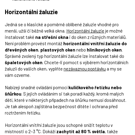
Horizontální žaluzie
Jedná se o klasické a poměrně oblíbené žaluzie vhodné pro
menší, užší či běžně velká okna.
Horizontální žaluzie
je možné
instalovat také
na
střešní okna
i do oken z různých materiálů.
Není problém provést montáž
horizontální vnitřní žaluzie do
dřevěných oken
,
plastových oken
nebo
hliníkových oken
.
Správně zvolený typ horizontální žaluzie lze instalovat také do
špaletových oken
. Chcete-li pomoct s výběrem horizontálních
žaluzií do vašich oken, vyplňte
nezávaznou poptávku
a my se
vám ozveme.
Nabízejí snadné ovládání pomocí
kuličkového řetízku nebo
šňůrkou
. S jejich ovládáním si tak poradí každý, kromě malých
dětí, které v některých případech na šňůrku nemusí dosáhnout.
Je tak alespoň zajištěna bezpečnost dítěte i ochrana před
roztržením řetízku.
Horizontální vnitřní žaluzie jsou schopné snížit teplotu v
místnosti o 2–3 °C. Dokáží
zachytit až 80 % světla
, takže