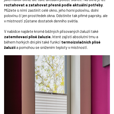
roztahovat a zatahovat přesně podle aktuální potřeby
.
Můžete s nimi zastínit celé okno, jeho horní polovinu, dolní
polovinu či jen prostředek okna. Odstíníte tak přímé paprsky, ale
v místnosti zůstane dostatek denního světla.
V nabídce najdete kromě běžných plisovaných žaluzií také
zatemňovací plisé žaluzie
, které zajistí absolutní tmu a
během horkých dní plní také funkci
termoizolačních plisé
žaluzií
a pomohou se snížením teploty v místnosti.