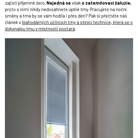
zajistí příjemné šero.
Nejedná se
však
o zatemňovací žaluzie,
proto s nimi nikdy nedosáhnete úplné tmy. Pracujete na noční
směny a tma by se vám hodila i přes den? Pak si přečtěte náš
článek o
blahodárných účincích tmy a stínící technice, která se o
dokonalou tmu v místnosti postará
.