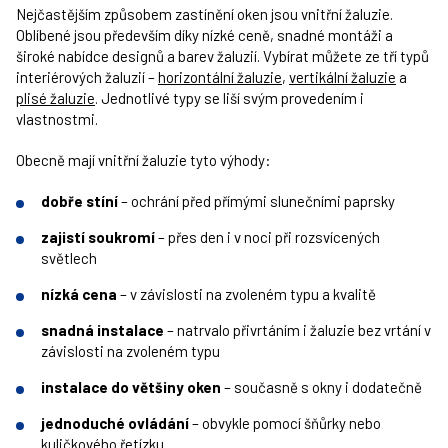
Nejčastějším způsobem zastínění oken jsou vnitřní žaluzie.
Oblíbené jsou především díky nízké ceně, snadné montáži a
široké nabídce designů a barev žaluzií. Vybírat můžete ze tří typů
interiérových žaluzií –
horizontální žaluzie
,
vertikální žaluzie
a
plisé žaluzie
. Jednotlivé typy se liší svým provedením i
vlastnostmi.
Obecně mají vnitřní žaluzie tyto výhody:
dobře stíní
– ochrání před přímými slunečními paprsky
zajistí soukromí
– přes den i v noci při rozsvícených
světlech
nízká cena
– v závislosti na zvoleném typu a kvalitě
snadná instalace
– natrvalo přivrtáním i žaluzie bez vrtání v
závislosti na zvoleném typu
instalace do většiny oken
– současně s okny i dodatečně
jednoduché ovládání
– obvykle pomocí šňůrky nebo
kuličkového řetízku