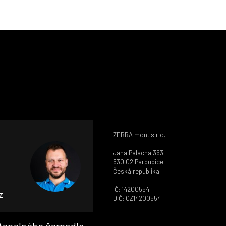
ZEBRA mont s.r.o.
Jana Palacha 363
530 02 Pardubice
Česká republika
IČ: 14200554
z
DIČ: CZ14200554