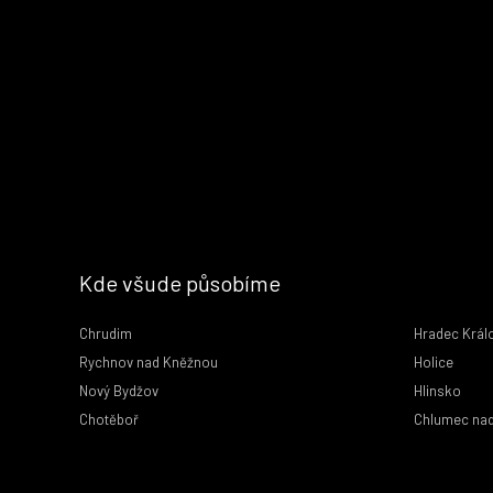
Kde všude působíme
Chrudim
Hradec Král
Rychnov nad Kněžnou
Holice
Nový Bydžov
Hlinsko
Chotěboř
Chlumec nad