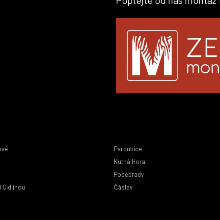
Poptejte od nás montáž
ové
Pardubice
Kutná Hora
Poděbrady
 Cidlinou
Čáslav