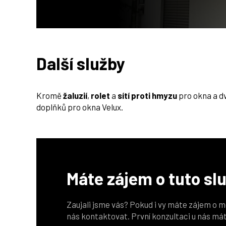
Další služby
Kromě
žaluzií
,
rolet
a
sítí proti hmyzu
pro okna a dv
doplňků pro okna Velux.
Máte zájem o tuto sl
Zaujali jsme vás? Pokud i vy máte zájem o m
nás kontaktovat. První konzultaci u nás má