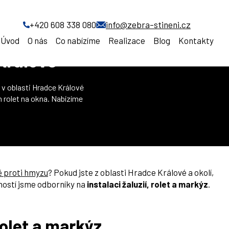
+420 608 338 080
info@zebra-stineni.cz
Úvod
O nás
Co nabízíme
Realizace
Blog
Kontakty
 Králové
zu v oblasti Hradce Králové
h rolet na okna. Nabízíme
ě proti hmyzu
? Pokud jste z oblasti Hradce Králové a okolí,
eností jsme odborníky na
instalaci žaluzií, rolet a markýz
.
rolet a markýz