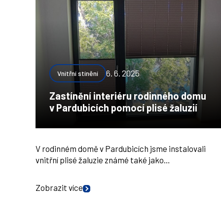
6. 6. 2025
Vnitřní stínění
Zastínění interiéru rodinného domu
v Pardubicích pomocí plisé žaluzií
V rodinném domě v Pardubicích jsme instalovali
vnitřní plisé žaluzie známé také jako…
Zobrazit více