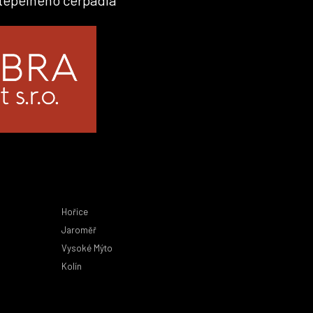
 tepelného čerpadla
Hořice
Jaroměř
Vysoké Mýto
Kolín