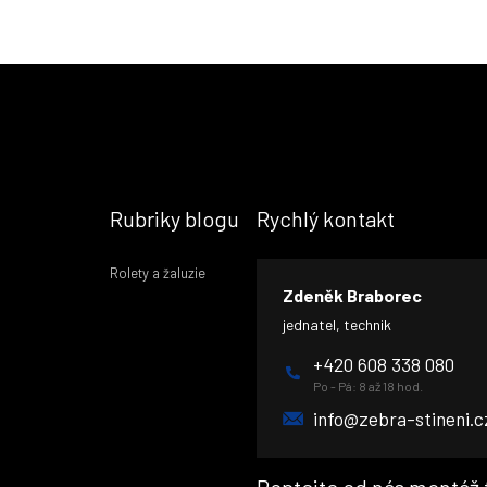
Rubriky blogu
Rychlý kontakt
Rolety a žaluzie
Zdeněk Braborec
jednatel, technik
+420 608 338 080
Po - Pá: 8 až 18 hod.
info@zebra-stineni.c