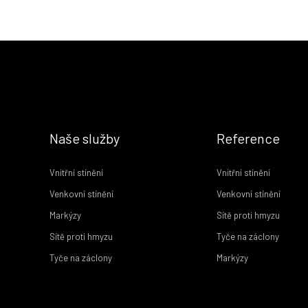
Naše služby
Reference
Vnitřní stínění
Vnitřní stínění
Venkovní stínění
Venkovní stínění
Markýzy
Sítě proti hmyzu
Sítě proti hmyzu
Tyče na záclony
Tyče na záclony
Markýzy