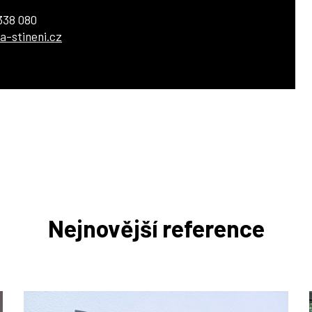
338 080
a-stineni.cz
Nejnovější reference