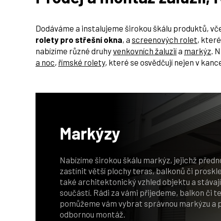
Dodáváme a instalujeme širokou škálu produktů, v
rolety pro střešní okna
, a
screenových rolet
, kter
nabízíme různé druhy
venkovních žaluzií
a
markýz
. 
a noc
,
římské rolety
, které se osvědčují nejen v kan
Markýzy
Nabízíme širokou škálu markýz, jejichž předn
zastínit větší plochy teras, balkonů či proskl
také architektonický vzhled objektu a stávají
součástí. Rádi za vámi přijedeme, balkon či 
pomůžeme vám vybrat správnou markýzu a p
odbornou montáž.