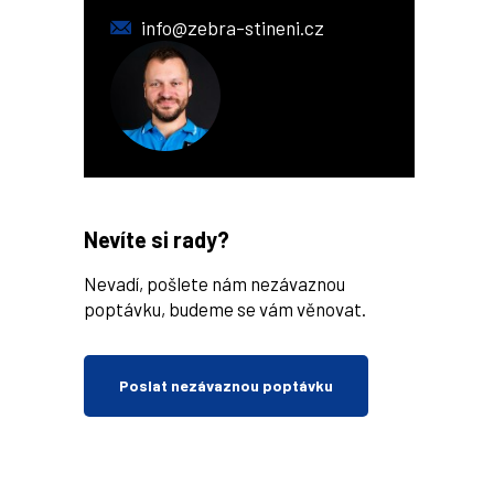
info@zebra-stineni.cz
Nevíte si rady?
Nevadí, pošlete nám nezávaznou
poptávku, budeme se vám věnovat.
Poslat nezávaznou poptávku