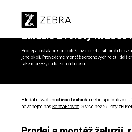
Úvod
Hradec Králové
Žaluzie a rolety Hradec
Prodej a instalace stínících žaluzií, rolet a sítí proti hmy
jeho okolí. Provedeme montáž screenových rolet i dalšíc
také markýzy na balkon či terasu.
Hledáte kvalitní
stínící techniku
nebo spolehlivé
sít
neváhejte nás
kontaktovat
. S více než 25 lety zkuš
Prodej a montáž žaluzií, 