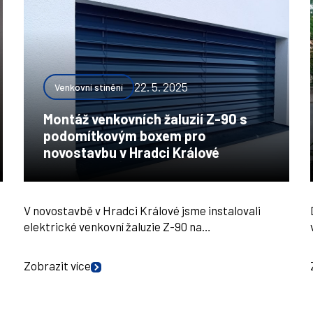
22. 5. 2025
Venkovní stínění
Montáž venkovních žaluzií Z-90 s
podomítkovým boxem pro
novostavbu v Hradci Králové
V novostavbě v Hradci Králové jsme instalovali
elektrické venkovní žaluzie Z-90 na…
Zobrazit více