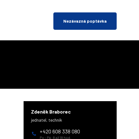
Nezávazná poptávka
Zdeněk Braborec
jednatel, technik
+420 608 338 080
Po - Pá: 8 až 18 hod.