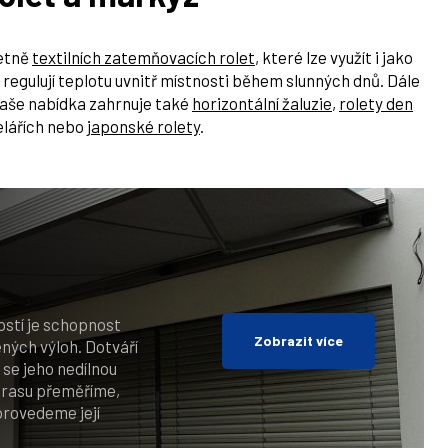
četně
textilních zatemňovacích rolet
, které lze využít i jako
é regulují teplotu uvnitř místnosti během slunných dnů. Dále
Naše nabídka zahrnuje také
horizontální žaluzie
,
rolety den
celářích nebo
japonské rolety
.
ostí je schopnost
Zobrazit více
ených výloh. Dotváří
 se jeho nedílnou
terasu přeměříme,
rovedeme její