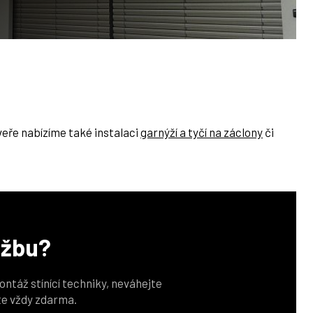
eře nabízíme také instalaci
garnýží a tyčí na záclony
či
užbu?
ontáž stínící techniky, neváhejte
te vždy zdarma.