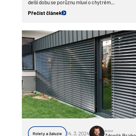
delší dobu se porůznu mluví o chytrém…
Přečíst článek
Autor
14. 3. 2024
Rolety a žaluzie
Zdeněk Brabo