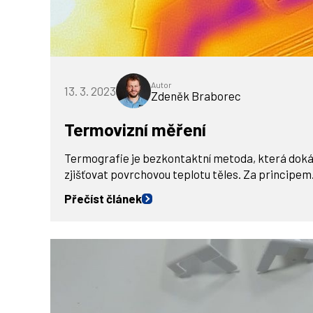
Autor
13. 3. 2023
Zdeněk Braborec
Termovizní měření
Termografie je bezkontaktní metoda, která dokáže
zjišťovat povrchovou teplotu těles. Za principe
Přečíst článek