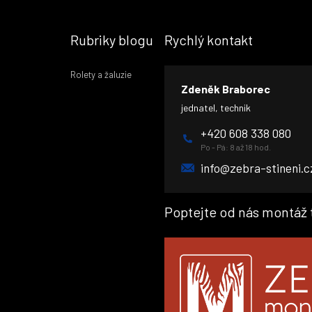
Rubriky blogu
Rychlý kontakt
Rolety a žaluzie
Zdeněk Braborec
jednatel, technik
+420 608 338 080
Po - Pá: 8 až 18 hod.
info@zebra-stineni.c
Poptejte od nás montáž