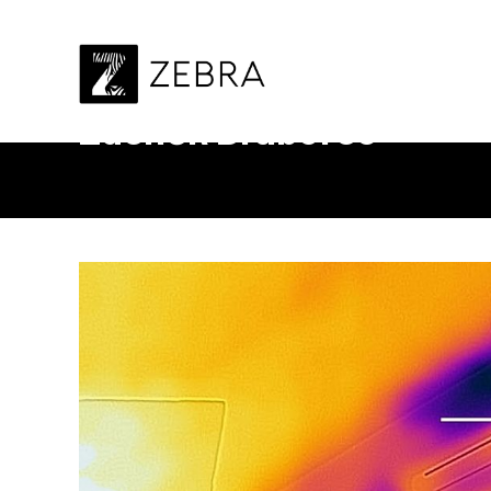
Úvod
Zdeněk Braborec
Zdeněk Braborec