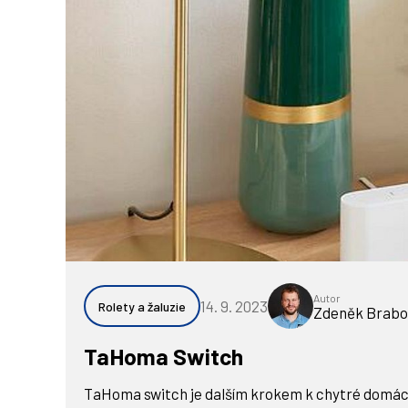
Autor
14. 9. 2023
Rolety a žaluzie
Zdeněk Brabo
TaHoma Switch
TaHoma switch je dalším krokem k chytré domácnos