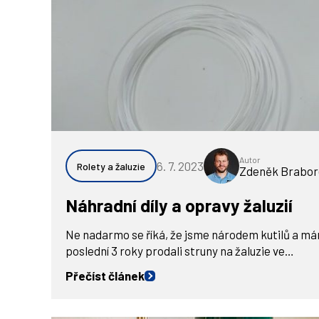
Autor
6. 7. 2023
Rolety a žaluzie
Zdeněk Brabor
Náhradní díly a opravy žaluzií
Ne nadarmo se říká, že jsme národem kutilů a má
poslední 3 roky prodali struny na žaluzie ve…
Přečíst článek