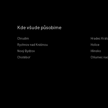
Kde všude působíme
Chrudim
Hradec Král
Rychnov nad Kněžnou
Holice
Nový Bydžov
Hlinsko
Chotěboř
Chlumec nad