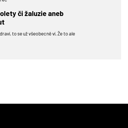
olety či žaluzie aneb
ut
aví, to se už všeobecně ví. Že to ale