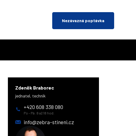
Nezávazná poptávka
Zdeněk Braborec
jednatel, technik
+420 608 338 080
Po - Pá: 8 až 18 hod.
info@zebra-stineni.cz