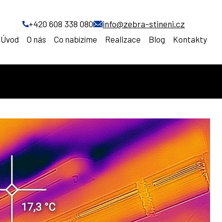
+420 608 338 080
info@zebra-stineni.cz
Úvod
O nás
Co nabízíme
Realizace
Blog
Kontakty