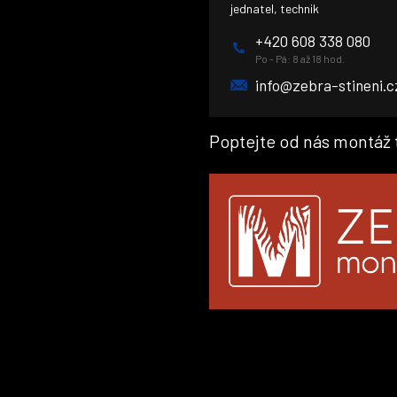
jednatel, technik
+420 608 338 080
Po - Pá: 8 až 18 hod.
info@zebra-stineni.c
Poptejte od nás montáž