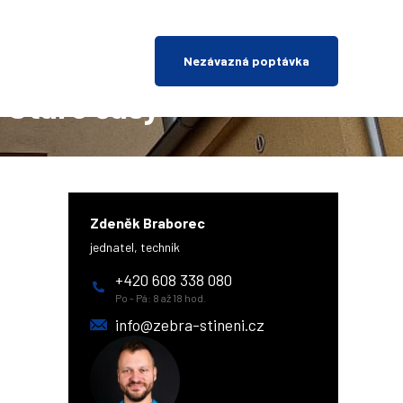
Nezávazná poptávka
u Staré časy
Zdeněk Braborec
jednatel, technik
+420 608 338 080
Po - Pá: 8 až 18 hod.
info@zebra-stineni.cz