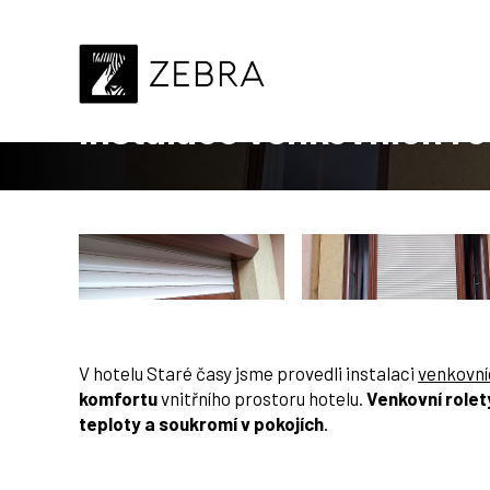
Úvod
Realizace
Venkovní stínění
Instalace venkov
Instalace venkovních rol
V hotelu Staré časy jsme provedli instalaci
venkovní
komfortu
vnitřního prostoru hotelu.
Venkovní rolet
teploty a soukromí v pokojích
.