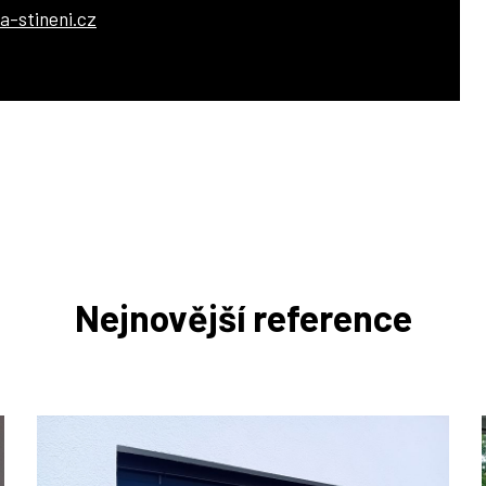
a-stineni.cz
Nejnovější reference