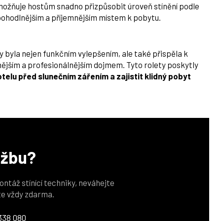
umožňuje hostům snadno přizpůsobit úroveň stínění podle
pohodlnějším a příjemnějším místem k pobytu.
y byla nejen funkčním vylepšením, ale také přispěla k
ějším a profesionálnějším dojmem. Tyto rolety poskytly
otelu před slunečním zářením a zajistit klidný pobyt
užbu?
ontáž stínící techniky, neváhejte
te vždy zdarma.
338 080