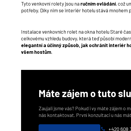
Tyto venkovní rolety jsou na
ručním ovládání
, což 
potřeby. Díky nim se interiér hotelu stává mnohem 
Instalace venkovních rolet na okna hotelu Staré čas
celkovému vzhledu budovy, která teď působí modern
elegantní a účinný způsob, jak ochránit interiér h
všem hostům
.
Máte zájem o tuto sl
Zaujali jsme vás? Pokud i vy máte zájem o m
nás kontaktovat. První konzultaci u nás má
+420 608 