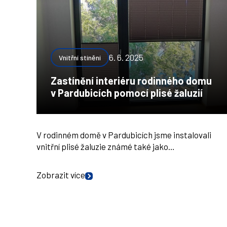
6. 6. 2025
Vnitřní stínění
Zastínění interiéru rodinného domu
v Pardubicích pomocí plisé žaluzií
V rodinném domě v Pardubicích jsme instalovali
vnitřní plisé žaluzie známé také jako…
Zobrazit více