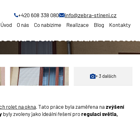
ních rolet na ruční ovládání v hotelu Staré časy
+420 608 338 080
info@zebra-stineni.cz
Úvod
O nás
Co nabízíme
Realizace
Blog
Kontakty
et na ruční ovládání v hotel
+ 3 dalších
ch rolet na okna
. Tato práce byla zaměřena na
zvýšení
y
byly zvoleny jako ideální řešení pro
regulaci světla,