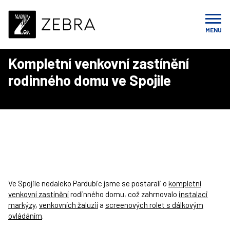
Úvod
Realizace
Venkovní stínění
Kompletní venkovní zastínění rodinného domu ve Spojile
MENU
Kompletní venkovní zastínění
rodinného domu ve Spojile
Ve Spojile nedaleko Pardubic jsme se postarali o
kompletní
venkovní zastínění
rodinného domu, což zahrnovalo
instalaci
markýzy
,
venkovních žaluzií
a
screenových rolet s dálkovým
ovládáním
.