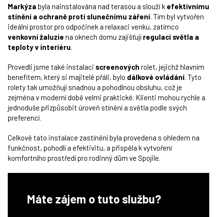
Markýza
byla nainstalována nad terasou a slouží k
efektivnímu
stínění a ochraně proti slunečnímu záření
. Tím byl vytvořen
ideální prostor pro odpočinek a relaxaci venku, zatímco
venkovní žaluzie
na oknech domu zajišťují
regulaci světla a
teploty v interiéru
.
Provedli jsme také instalaci
screenových
rolet, jejichž hlavním
benefitem, který si majitelé přáli, bylo
dálkové
ovládání
. Tyto
rolety tak umožňují snadnou a pohodlnou obsluhu, což je
zejména v moderní době velmi praktické. Klienti mohou rychle a
jednoduše přizpůsobit úroveň stínění a světla podle svých
preferencí.
Celkově tato instalace zastínění byla provedena s ohledem na
funkčnost, pohodlí a efektivitu, a přispěla k vytvoření
komfortního prostředí pro rodinný dům ve Spojile.
Máte zájem o tuto službu?