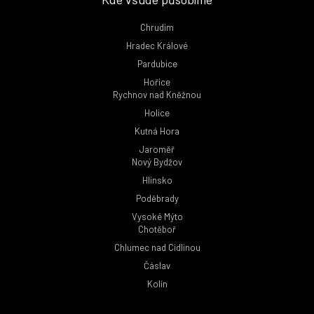
Chrudim
Hradec Králové
Pardubice
Hořice
Rychnov nad Kněžnou
Holice
Kutná Hora
Jaroměř
Nový Bydžov
Hlinsko
Poděbrady
Vysoké Mýto
Chotěboř
Chlumec nad Cidlinou
Čáslav
Kolín