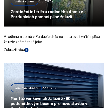
Vnitřní stínění
6. 6. 2025
Zastínění interiéru rodinného domu v
Pardubicích pomocí plisé žaluzií
V rodinném domě v Pardubicích jsme instalovali vnitřní plisé
žaluzie známé také jako…
Zobrazit více
Venkovní stínění
22. 5. 2025
Montáž venkovních žaluzií Z-90 s
podomítkovým boxem pro novostavbu v