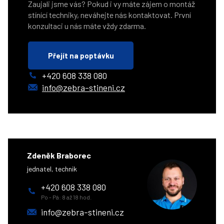
Zaujali jsme vás? Pokud i vy máte zájem o montáž
stínící techniky, neváhejte nás kontaktovat. První
konzultaci u nás máte vždy zdarma.
Přejít na poptávku
+420 608 338 080
info@zebra-stineni.cz
Zdeněk Braborec
jednatel, technik
+420 608 338 080
Po - Pá: 8 až 18 hod.
info@zebra-stineni.cz