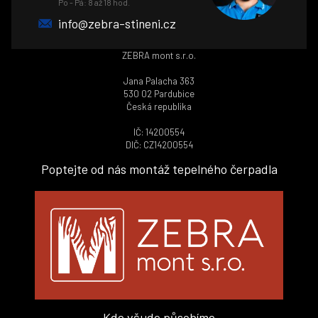
Po - Pá: 8 až 18 hod.
info@zebra-stineni.cz
ZEBRA mont s.r.o.
Jana Palacha 363
530 02 Pardubice
Česká republika
IČ: 14200554
DIČ: CZ14200554
Poptejte od nás montáž tepelného čerpadla
Kde všude působíme