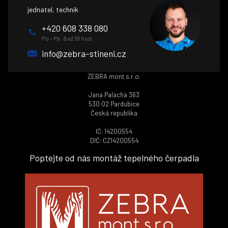
jednatel, technik
+420 608 338 080
Po - Pá: 8 až 18 hod.
info@zebra-stineni.cz
ZEBRA mont s.r.o.
Jana Palacha 363
530 02 Pardubice
Česká republika
IČ: 14200554
DIČ: CZ14200554
Poptejte od nás montáž tepelného čerpadla