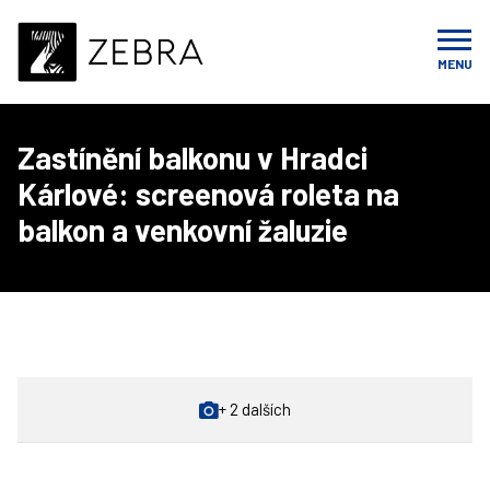
Úvod
Realizace
Venkovní stínění
Zastínění balkonu v Hradci Kárlové: screenová roleta na
MENU
balkon a venkovní žaluzie
Zastínění balkonu v Hradci
Kárlové: screenová roleta na
balkon a venkovní žaluzie
+ 2 dalších