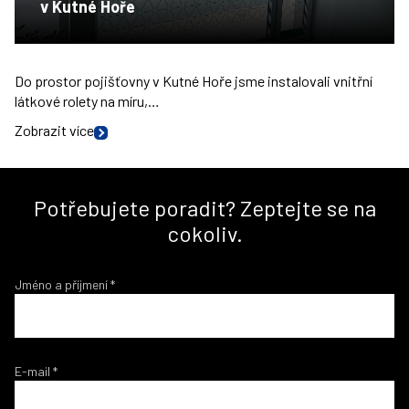
v Kutné Hoře
Do prostor pojišťovny v Kutné Hoře jsme instalovali vnitřní
látkové rolety na míru,…
Zobrazit více
Potřebujete poradit? Zeptejte se na
cokoliv.
Jméno a příjmení
*
E-mail
*