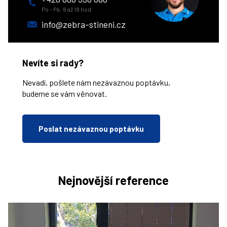
Po - Pá: 8 až 18 hod.
info@zebra-stineni.cz
Nevíte si rady?
Nevadí, pošlete nám nezávaznou poptávku,
budeme se vám věnovat.
Poslat nezávaznou poptávku
Nejnovější reference