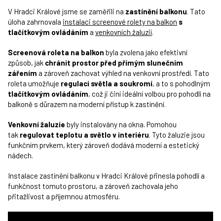
V Hradci Králové jsme se zaměřili na
zastínění balkonu
. Tato
úloha zahrnovala
instalaci screenové rolety na balkon
s
tlačítkovým ovládáním
a
venkovních žaluzií
.
Screenová roleta na balkon
byla zvolena jako efektivní
způsob, jak
chránit prostor před přímým slunečním
zářením
a zároveň zachovat výhled na venkovní prostředí. Tato
roleta umožňuje
regulaci světla a soukromí
, a to s pohodlným
tlačítkovým ovládáním
, což ji činí ideální volbou pro pohodlí na
balkoně s důrazem na moderní přístup k zastínění.
Venkovní žaluzie
byly instalovány na okna. Pomohou
tak
regulovat teplotu a světlo v interiéru
. Tyto žaluzie jsou
funkčním prvkem, který zároveň dodává moderní a estetický
nádech.
Instalace zastínění balkonu v Hradci Králové přinesla pohodlí a
funkčnost tomuto prostoru, a zároveň zachovala jeho
přitažlivost a příjemnou atmosféru.