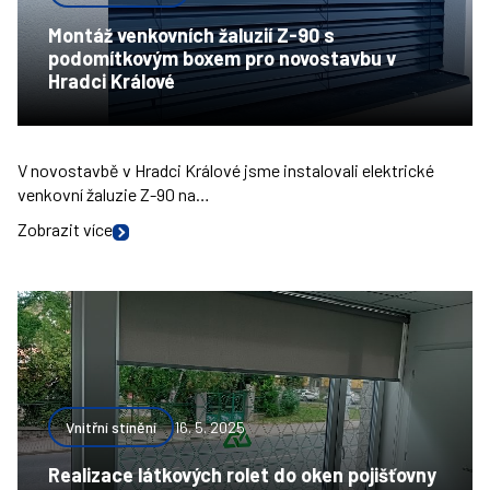
Montáž venkovních žaluzií Z-90 s
podomítkovým boxem pro novostavbu v
Hradci Králové
V novostavbě v Hradci Králové jsme instalovali elektrické
venkovní žaluzie Z-90 na…
Zobrazit více
Vnitřní stínění
16. 5. 2025
Realizace látkových rolet do oken pojišťovny