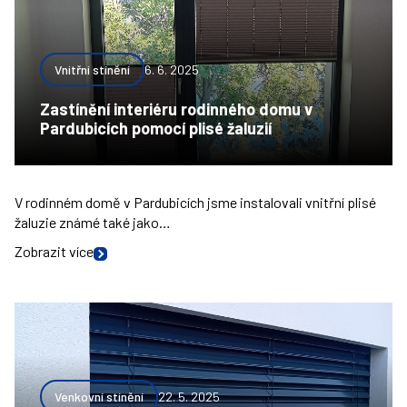
Vnitřní stínění
6. 6. 2025
Zastínění interiéru rodinného domu v
Pardubicích pomocí plisé žaluzií
V rodinném domě v Pardubicích jsme instalovali vnitřní plisé
žaluzie známé také jako…
Zobrazit více
Venkovní stínění
22. 5. 2025