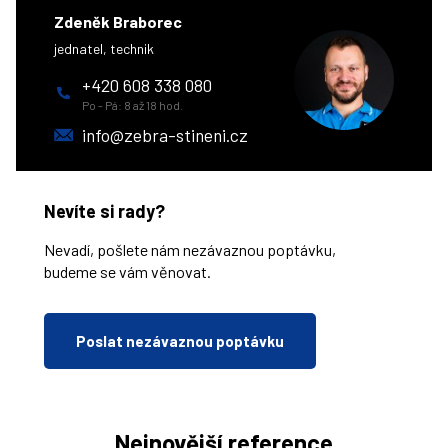
Zdeněk Braborec
jednatel, technik
+420 608 338 080
Po - Pá: 8 až 18 hod.
info@zebra-stineni.cz
Nevíte si rady?
Nevadí, pošlete nám nezávaznou poptávku,
budeme se vám věnovat.
Poslat nezávaznou poptávku
Nejnovější reference