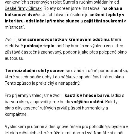
venkovních screenových rolet Sunrol
s ručním ovládáním od
české firmy Climax
. Rolety screen jsme instalovali na
okna a
balkonové dveře
. Jejich hlavním úkolem je
snížení teploty v
interiéru
,
odstínění přímého slunce
a
zajištění soukromí
v
místnosti.
Zvolili jsme
screenovou látku v krémovém odstínu
, která
efektivně
pohlcuje teplo
, aniž by bránila ve výhledu ven – ten
zůstává částečně zachovaný, podobně jako přes polepené okno
autobusu.
Termoizolační rolety screen
se ovládají ručně pomocí poutka,
které se jednoduše uchytí do háčku ve spodní části rámu okna.
Tento způsob je praktický a nenápadný.
Pro příjemný vzhled jsme zvolili
kastlík v hnědé barvě
, ladící s
barvou oken, a upevnili jsme ho do
vnějšího ostění
. Rolety i
okno díky absenci rušivých prvků působí harmonicky a
kompaktně.
Výsledkem je účinné a designové řešení pro pohodlnější bydlení v
letních měsících, které můžete mít doma i vy!
Napište si o něj
.