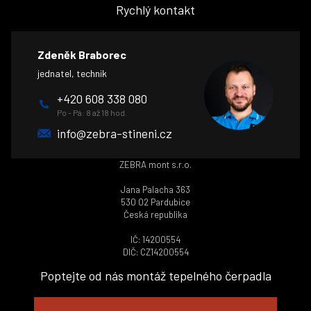
Rychlý kontakt
Zdeněk Braborec
jednatel, technik
+420 608 338 080
Po - Pá: 8 až 18 hod.
info@zebra-stineni.cz
ZEBRA mont s.r.o.
Jana Palacha 363
530 02 Pardubice
Česká republika
IČ: 14200554
DIČ: CZ14200554
Poptejte od nás montáž tepelného čerpadla