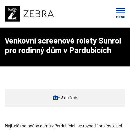
Úvod
Realizace
Venkovní stínění
Venkovní screenové rolety Sunrol pro rodinný dům v
MENU
Pardubicích
Venkovní screenové rolety Sunrol
pro rodinný dům v Pardubicích
+ 3 dalších
Majitelé rodinného domu v
Pardubicích
se rozhodli pro instalaci