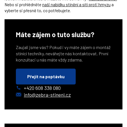
Nebo si prohlédněte
naši nabídku stínění a sítí proti hmyzu
a
vyberte si přesně to, co potřebujete.
Máte zájem o tuto službu?
Zaujali jsme vás? Pokud i vy máte zájem o montáž
stínící techniky, neváhejte nás kontaktovat. První
konzultaci u nás máte vždy zdarma.
Přejít na poptávku
+420 608 338 080
info@zebra-stineni.cz