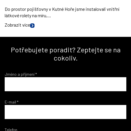
Do prostor pojišťovny v Kutné Hoře jsme instalovali vnitřní
látkové rolety na míru,…
Zobrazit více
Potřebujete poradit? Zeptejte se na
cokoliv.
Jméno a příjmení
*
E-mail
*
Telefon