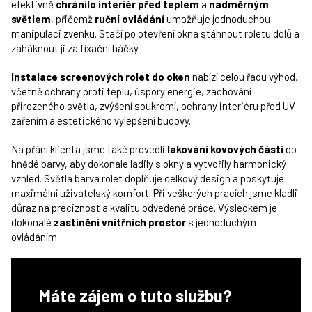
efektivně
chránilo interiér před teplem
a
nadměrným
světlem
, přičemž
ruční ovládání
umožňuje jednoduchou
manipulaci zvenku. Stačí po otevření okna stáhnout roletu dolů a
zaháknout ji za fixační háčky.
Instalace screenových rolet do oken
nabízí celou řadu výhod,
včetně ochrany proti teplu, úspory energie, zachování
přirozeného světla, zvýšení soukromí, ochrany interiéru před UV
zářením a estetického vylepšení budovy.
Na přání klienta jsme také provedli
lakování kovových částí
do
hnědé barvy, aby dokonale ladily s okny a vytvořily harmonický
vzhled. Světlá barva rolet doplňuje celkový design a poskytuje
maximální uživatelský komfort. Při veškerých pracích jsme kladli
důraz na preciznost a kvalitu odvedené práce. Výsledkem je
dokonalé
zastínění vnitřních prostor
s jednoduchým
ovládáním.
Máte zájem o tuto službu?