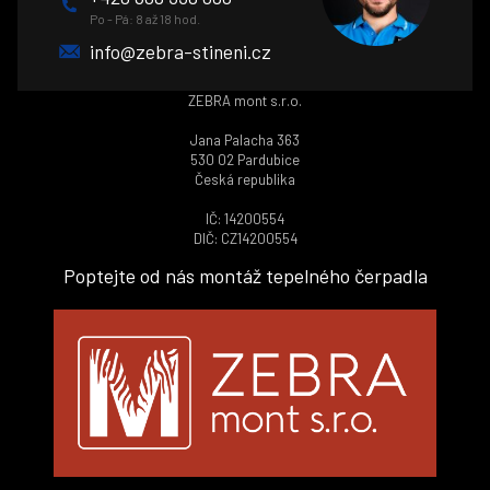
Po - Pá: 8 až 18 hod.
info@zebra-stineni.cz
ZEBRA mont s.r.o.
Jana Palacha 363
530 02 Pardubice
Česká republika
IČ: 14200554
DIČ: CZ14200554
Poptejte od nás montáž tepelného čerpadla