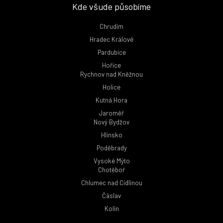
Kde všude působíme
Chrudim
Hradec Králové
Pardubice
Hořice
Rychnov nad Kněžnou
Holice
Kutná Hora
Jaroměř
Nový Bydžov
Hlinsko
Poděbrady
Vysoké Mýto
Chotěboř
Chlumec nad Cidlinou
Čáslav
Kolín