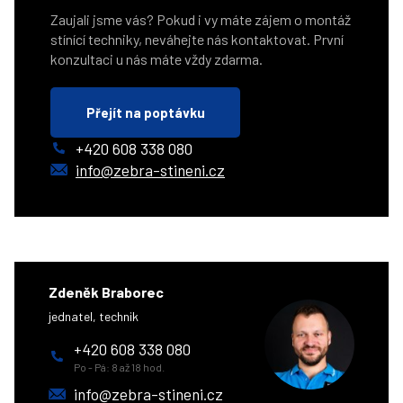
Zaujali jsme vás? Pokud i vy máte zájem o montáž
stínící techniky, neváhejte nás kontaktovat. První
konzultaci u nás máte vždy zdarma.
Přejít na poptávku
+420 608 338 080
info@zebra-stineni.cz
Zdeněk Braborec
jednatel, technik
+420 608 338 080
Po - Pá: 8 až 18 hod.
info@zebra-stineni.cz