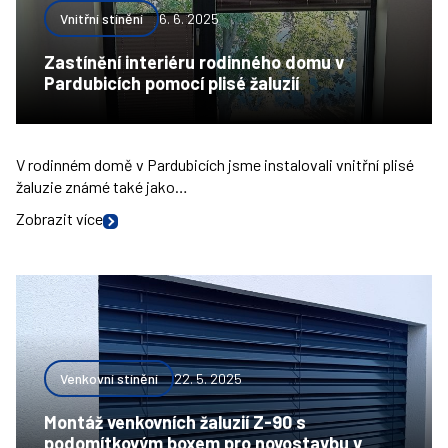
Vnitřní stínění
6. 6. 2025
Zastínění interiéru rodinného domu v
Pardubicích pomocí plisé žaluzií
V rodinném domě v Pardubicích jsme instalovali vnitřní plisé
žaluzie známé také jako…
Zobrazit více
Venkovní stínění
22. 5. 2025
Montáž venkovních žaluzií Z-90 s
podomítkovým boxem pro novostavbu v