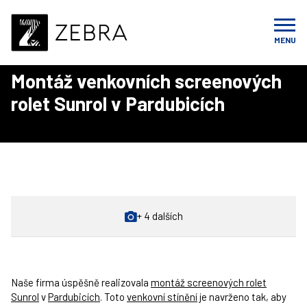
Úvod
Realizace
Venkovní stínění
Montáž venkovních screenových rolet Sunrol v Pardubicích
MENU
Montáž venkovních screenových
rolet Sunrol v Pardubicích
+ 4 dalších
Naše firma úspěšně realizovala
montáž screenových rolet
Sunrol
v
Pardubicích
. Toto
venkovní stínění
je navrženo tak, aby