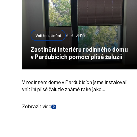
6. 6. 2025
Vnitřní stínění
Zastínění interiéru rodinného domu
v Pardubicích pomocí plisé žaluzií
V rodinném domě v Pardubicích jsme instalovali
vnitřní plisé žaluzie známé také jako…
Zobrazit více