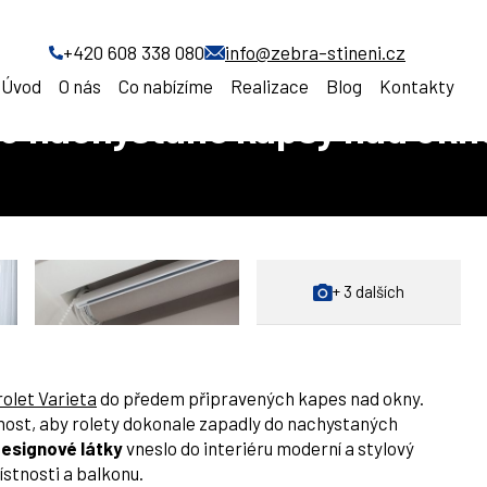
arieta do nachystané kapsy nad oknem, Praha
+420 608 338 080
info@zebra-stineni.cz
Úvod
O nás
Co nabízíme
Realizace
Blog
Kontakty
a do nachystané kapsy nad ok
+ 3 dalších
rolet Varieta
do předem připravených kapes nad okny.
nost, aby rolety dokonale zapadly do nachystaných
esignové látky
vneslo do interiéru moderní a stylový
tnosti a balkonu.