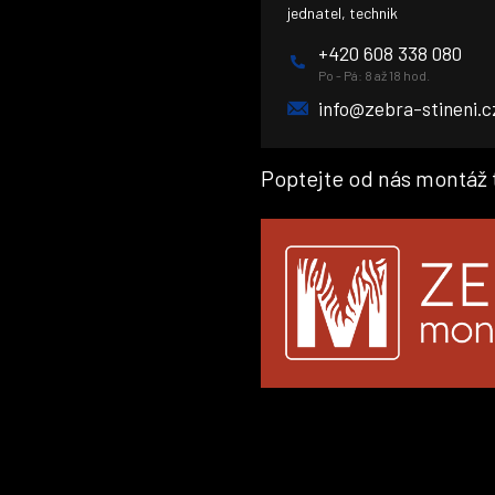
jednatel, technik
+420 608 338 080
Po - Pá: 8 až 18 hod.
info@zebra-stineni.c
Poptejte od nás montáž