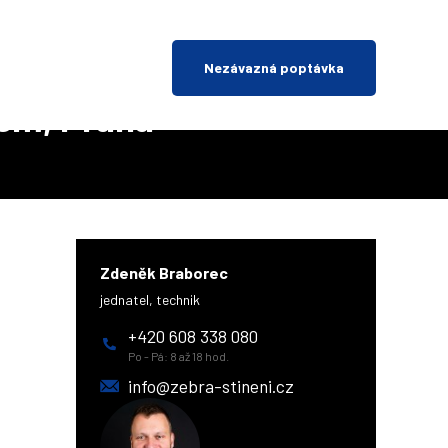
Nezávazná poptávka
nem, Praha
Zdeněk Braborec
jednatel, technik
+420 608 338 080
Po - Pá: 8 až 18 hod.
info@zebra-stineni.cz