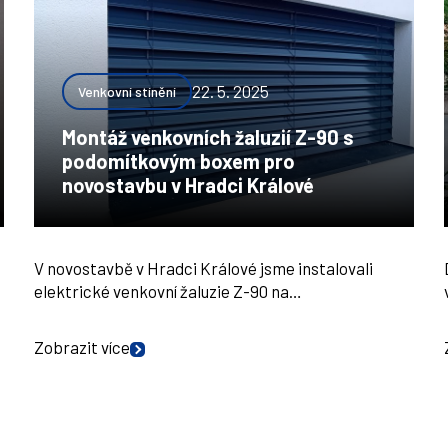
22. 5. 2025
Venkovní stínění
Montáž venkovních žaluzií Z-90 s
podomítkovým boxem pro
novostavbu v Hradci Králové
V novostavbě v Hradci Králové jsme instalovali
elektrické venkovní žaluzie Z-90 na…
Zobrazit více