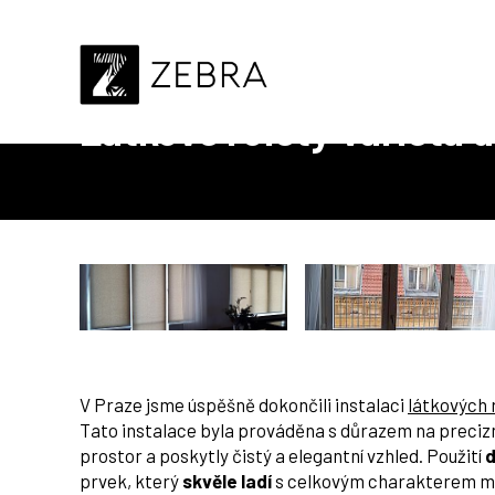
Úvod
Realizace
Vnitřní stínění
Látkové rolety V
Látkové rolety Variet
V Praze jsme úspěšně dokončili instalaci
látkových 
Tato instalace byla prováděna s důrazem na preciz
prostor a poskytly čistý a elegantní vzhled. Použití
d
prvek, který
skvěle ladí
s celkovým charakterem mís