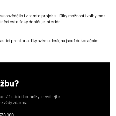
ž se osvědčilo i v tomto projektu. Díky možnosti volby mezi
ínění esteticky doplňuje interiér.
astíní prostor a díky svému designu jsou i dekoračním
užbu?
ontáž stínící techniky, neváhejte
te vždy zdarma.
338 080