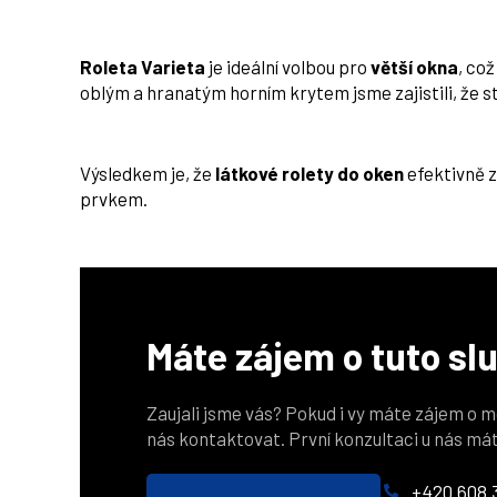
Roleta Varieta
je ideální volbou pro
větší okna
, co
oblým a hranatým horním krytem jsme zajistili, že st
Výsledkem je, že
látkové rolety do oken
efektivně z
prvkem.
Máte zájem o tuto sl
Zaujali jsme vás? Pokud i vy máte zájem o m
nás kontaktovat. První konzultaci u nás má
+420 608 