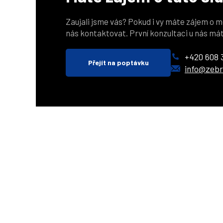
Zaujali jsme vás? Pokud i vy máte zájem o m
nás kontaktovat. První konzultaci u nás má
+420 608 
Přejít na poptávku
info@zebr