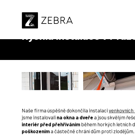
Úvod
Realizace
Venkovní stínění
Rychlá instalace
Rychlá instalace v Praz
Naše firma úspěšně dokončila instalaci
venkovních 
jsme instalovali
na okna a dveře
a jsou skvělým řeš
interiér před přehříváním
během horkých letních 
poškozením
a částečně chrání dům proti zlodějům.