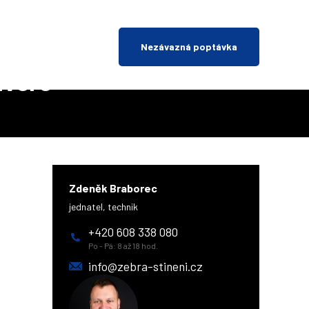
Nezávazná poptávka
dveře
Zdeněk Braborec
jednatel, technik
+420 608 338 080
Po - Pá: 8 až 18 hod.
info@zebra-stineni.cz