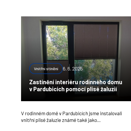
6. 6. 2025
Vnitřní stínění
Zastínění interiéru rodinného domu
v Pardubicích pomocí plisé žaluzií
V rodinném domě v Pardubicích jsme instalovali
vnitřní plisé žaluzie známé také jako…