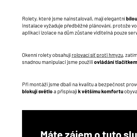
Rolety, které jsme nainstalovali, mají elegantní
bílo
instalace vyžaduje předběžné plánování, protože vodi
aplikaci izolace na dům zůstane viditelná pouze serv
Okenní rolety obsahují
rolovací síť proti hmyzu
, zatí
snadnou manipulaci jsme použili
ovládání tlačítke
Při montáži jsme dbali na kvalitu a bezpečnost pro
blokují světlo
a přispívají
k většímu komfortu
obyva
Máte zájem o tuto sl