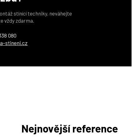
ontáž stínící techniky, neváhejte
te vždy zdarma.
338 080
a-stineni.cz
Nejnovější reference