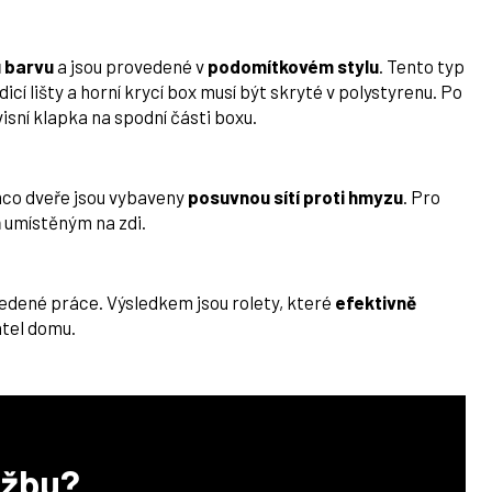
u barvu
a jsou provedené v
podomítkovém stylu
. Tento typ
cí lišty a horní krycí box musí být skryté v polystyrenu. Po
isní klapka na spodní části boxu.
mco dveře jsou vybaveny
posuvnou sítí proti hmyzu
. Pro
m
umístěným na zdi.
vedené práce. Výsledkem jsou rolety, které
efektivně
tel domu.
užbu?