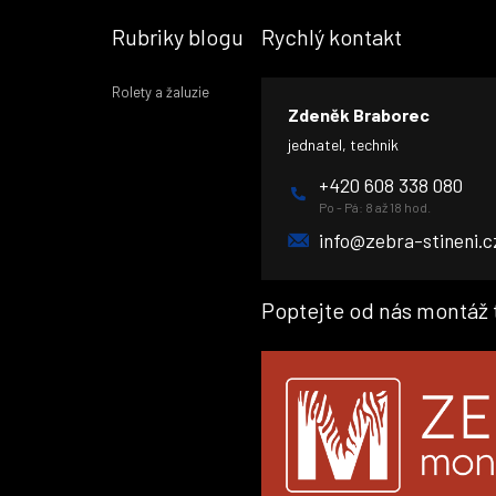
Rubriky blogu
Rychlý kontakt
Rolety a žaluzie
Zdeněk Braborec
jednatel, technik
+420 608 338 080
Po - Pá: 8 až 18 hod.
info@zebra-stineni.c
Poptejte od nás montáž