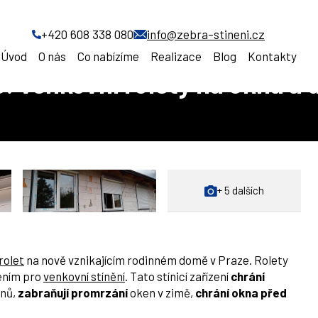
 v Praze: venkovní rolety na okna a dveře
+420 608 338 080
info@zebra-stineni.cz
Úvod
O nás
Co nabízíme
Realizace
Blog
Kontakty
e: venkovní rolety na okna a 
+ 5 dalších
rolet
na nově vznikajícím rodinném domě v Praze. Rolety
ením pro
venkovní stínění
. Tato stínicí zařízení
chrání
dnů,
zabraňují promrzání
oken v zimě,
chrání okna před