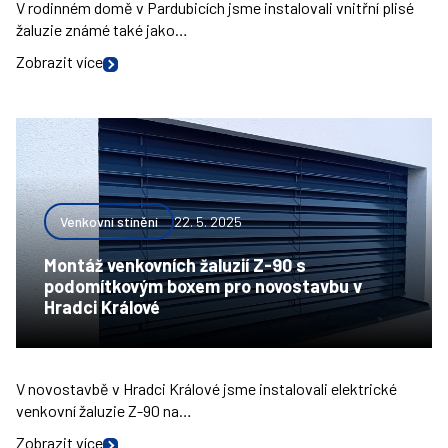
V rodinném domě v Pardubicích jsme instalovali vnitřní plisé
žaluzie známé také jako…
Zobrazit více
Venkovní stínění
22. 5. 2025
Montáž venkovních žaluzií Z-90 s
podomítkovým boxem pro novostavbu v
Hradci Králové
V novostavbě v Hradci Králové jsme instalovali elektrické
venkovní žaluzie Z-90 na…
Zobrazit více