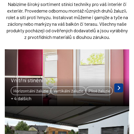
Nabízíme široký sortiment stínící techniky pro váš interiér či
exteriér. Provedeme odbornou montáž různých druhů žaluzií,
rolet a sítí proti hmyzu. Instalovat můžeme i garnýže a tyče na
záclony nebo markýzy na váš balkón či terasu. Všechny naše
produkty pocházejí od ověřených dodavatelů a jsou vyráběny
z prvotřídních materiálů s dlouhou zárukou.
Vnitřní stínění
Horizontální žaluzie
Vertikální žaluzie
Plisé žaluzie
+ 4 dalších