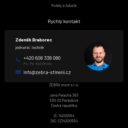
Rolety a žaluzie
Rychlý kontakt
Zdeněk Braborec
jednatel, technik
+420 608 338 080
Po - Pá: 8 až 18 hod.
info@zebra-stineni.cz
ZEBRA mont s.r.o.
Jana Palacha 363
530 02 Pardubice
Česká republika
IČ: 14200554
DIČ: CZ14200554