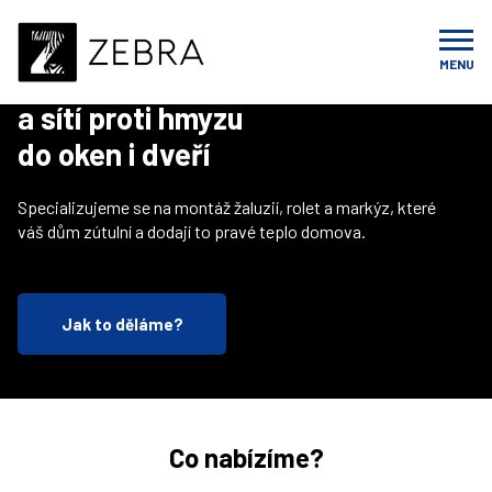
ZEBRA STÍNĚNÍ
MENU
Montáž žaluzií, rolet
a sítí proti hmyzu
do oken i dveří
Specializujeme se na montáž žaluzií, rolet a markýz, které
váš dům zútulní a dodají to pravé teplo domova.
Jak to děláme?
Co nabízíme?