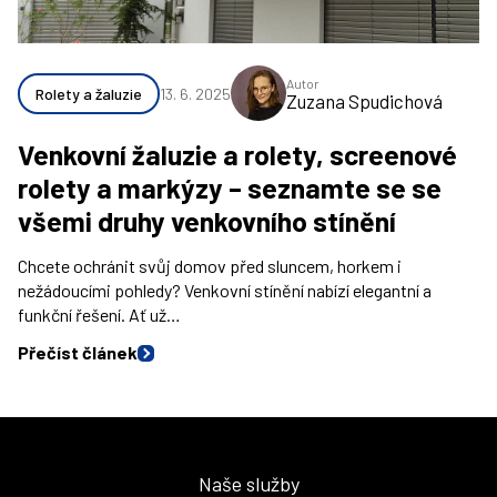
Autor
Rolety a žaluzie
13. 6. 2025
Zuzana Spudichová
Venkovní žaluzie a rolety, screenové
rolety a markýzy – seznamte se se
všemi druhy venkovního stínění
Chcete ochránit svůj domov před sluncem, horkem i
nežádoucími pohledy? Venkovní stínění nabízí elegantní a
funkční řešení. Ať už…
Přečíst článek
Naše služby