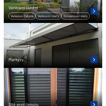
Venkovní stínění
Venkovní žaluzie
Venkovní rolety
Screenové rolety
Markýzy
Sítě proti hmyzu